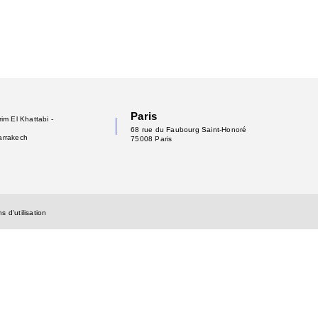
Paris
im El Khattabi -
68 rue du Faubourg Saint-Honoré
arrakech
75008 Paris
s d'utilisation