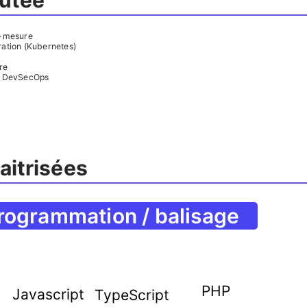
outée
r-mesure
ration (Kubernetes)
re
e DevSecOps
aitrisées
rogrammation / balisage
PHP
Javascript
TypeScript